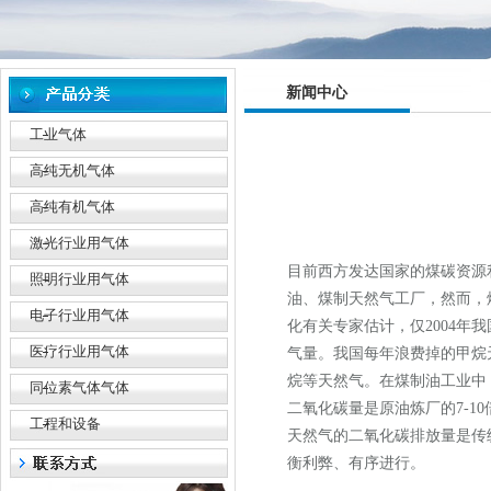
新闻中心
工业气体
高纯无机气体
高纯有机气体
激光行业用气体
目前西方发达国家的煤碳资源
照明行业用气体
油、煤制天然气工厂，然而，
电子行业用气体
化有关
专家估
计
，
仅
2004
年我
医疗行业用气体
气量。我国每年浪费掉的
甲烷
烷等天然气
。在煤制油
工业中
同位素气体气体
二氧化碳量是原油
炼厂
的
7-10
工程和设备
天然气的
二氧化碳
排放量
是传
衡利弊、有序进行。