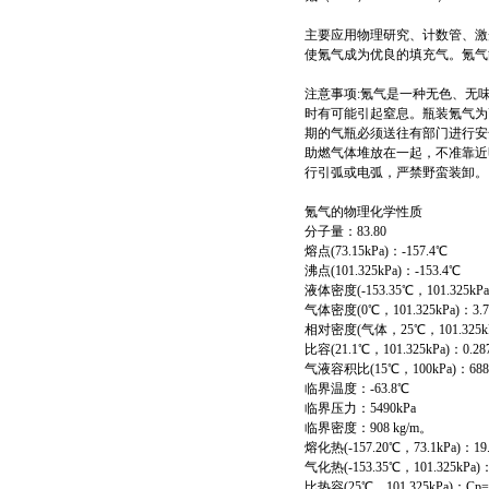
主要应用物理研究、计数管、激
使氪气成为优良的填充气。氪气
注意事项:氪气是一种无色、无
时有可能引起窒息。瓶装氪气为
期的气瓶必须送往有部门进行安
助燃气体堆放在一起，不准靠近
行引弧或电弧，严禁野蛮装卸。
氪气的物理化学性质
分子量：83.80
熔点(73.15kPa)：-157.4℃
沸点(101.325kPa)：-153.4℃
液体密度(-153.35℃，101.325kPa)
气体密度(0℃，101.325kPa)：3.7
相对密度(气体，25℃，101.325kP
比容(21.1℃，101.325kPa)：0.287
气液容积比(15℃，100kPa)：688
临界温度：-63.8℃
临界压力：5490kPa
临界密度：908 kg/m。
熔化热(-157.20℃，73.1kPa)：19.5
气化热(-153.35℃，101.325kPa)：1
比热容(25℃，101.325kPa)：Cp=251